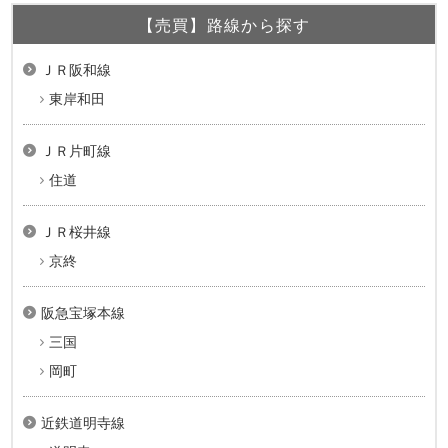
【売買】路線から探す
ＪＲ阪和線
東岸和田
ＪＲ片町線
住道
ＪＲ桜井線
京終
阪急宝塚本線
三国
岡町
近鉄道明寺線