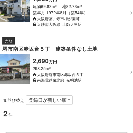
建物69.83m² 土地82.73m²
築年月
1972年8月（築54年）
大阪府藤井寺市梅が園町
近鉄南大阪線
土師ノ里駅
売地
堺市南区赤坂台５丁 建築条件なし土地
2,690
万
円
293.25m²
大阪府堺市南区赤坂台５丁
南海電鉄泉北線
光明池駅
並び替え
2
件