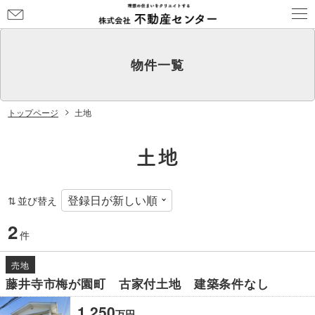
お
問
い
合
物件一覧
わ
せ
トップページ
土地
土地
並び替え
2
件
売地
藤井寺市梅が園町 古家付土地 建築条件なし
1,250
万
円