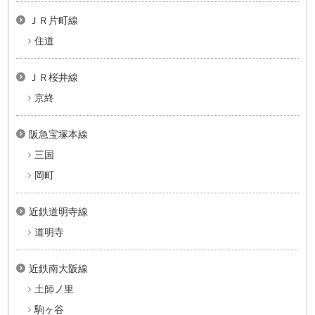
ＪＲ片町線
住道
ＪＲ桜井線
京終
阪急宝塚本線
三国
岡町
近鉄道明寺線
道明寺
近鉄南大阪線
土師ノ里
駒ヶ谷