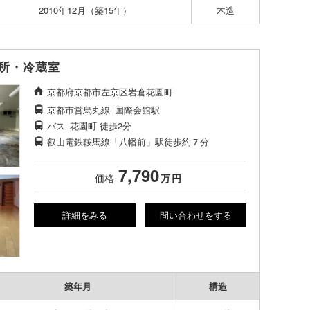
2010年12月（築15年）
木造
所・冷蔵室
京都府京都市左京区岩倉花園町
京都市営烏丸線
国際会館駅
バス
花園町
徒歩2分
叡山電鉄鞍馬線「八幡前」駅徒歩約７分
7,790
価格
万
円
詳細をみる
問い合わせをする
築年月
構造