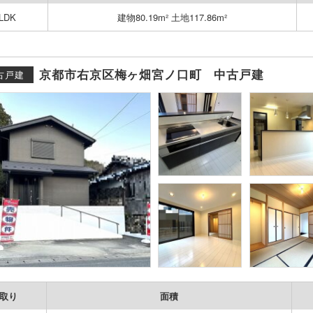
LDK
建物80.19m² 土地117.86m²
京都市右京区梅ヶ畑宮ノ口町 中古戸建
古戸建
取り
面積