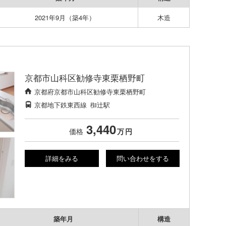
2021年9月（築4年）
木造
京都市山科区勧修寺東栗栖野町
京都府京都市山科区勧修寺東栗栖野町
京都地下鉄東西線
椥辻駅
3,440
価格
万
円
詳細をみる
問い合わせをする
築年月
構造