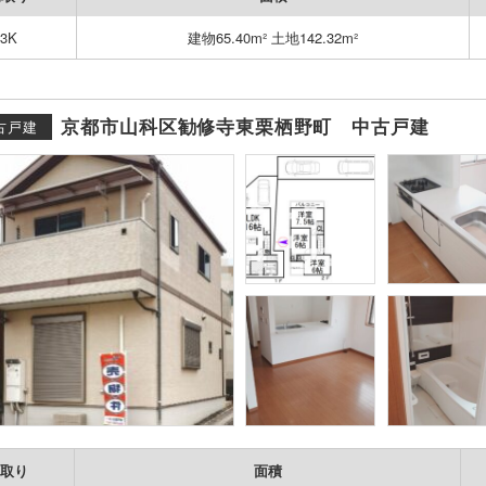
3K
建物65.40m² 土地142.32m²
京都市山科区勧修寺東栗栖野町 中古戸建
古戸建
取り
面積