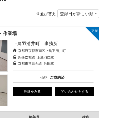
並び替え
・作業場
上鳥羽清井町 事務所
京都府京都市南区上鳥羽清井町
近鉄京都線
上鳥羽口駅
京都市営烏丸線
竹田駅
価格
ご成約済
詳細をみる
問い合わせをする
築年月
構造