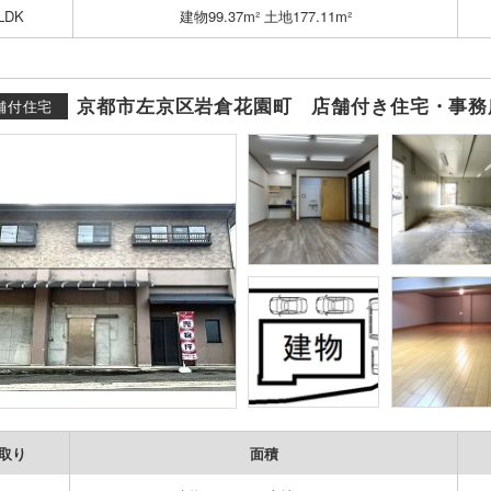
LDK
建物99.37m² 土地177.11m²
京都市左京区岩倉花園町 店舗付き住宅・事務
舗付住宅
取り
面積