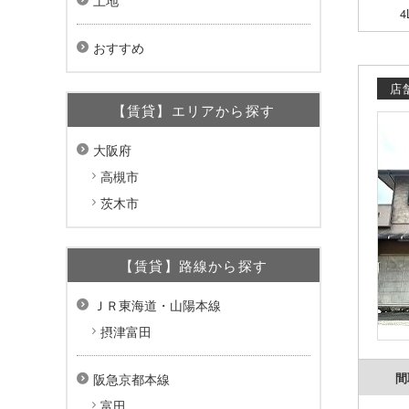
土地
4
おすすめ
店
【賃貸】エリアから探す
大阪府
高槻市
茨木市
【賃貸】路線から探す
ＪＲ東海道・山陽本線
摂津富田
間
阪急京都本線
富田