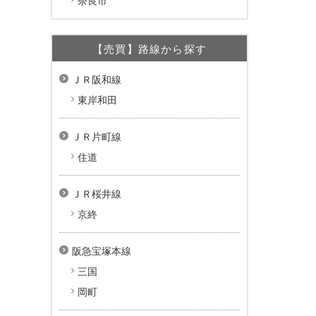
奈良市
【売買】路線から探す
ＪＲ阪和線
東岸和田
ＪＲ片町線
住道
ＪＲ桜井線
京終
阪急宝塚本線
三国
岡町