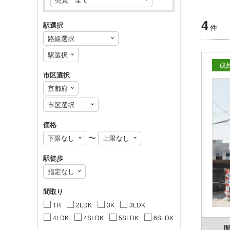
4
駅選択
件
成
市区選択
価格
〜
駅徒歩
間取り
1R
2LDK
3K
3LDK
4LDK
4SLDK
5SLDK
6SLDK