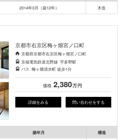
2014年3月（築12年）
木造
京都市右京区梅ヶ畑宮ノ口町
京都府京都市右京区梅ヶ畑宮ノ口町
京福電気鉄道北野線
宇多野駅
バス
梅ヶ畑清水町
徒歩1分
2,380
価格
万
円
詳細をみる
問い合わせをする
築年月
構造