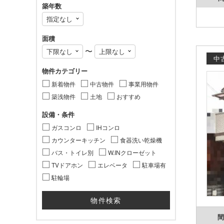
築年数
面積
〜
中
物件カテゴリー
新着物件
中古物件
事業用物件
築浅物件
土地
おすすめ
設備・条件
ガスコンロ
IHコンロ
カウンターキッチン
食器洗い乾燥機
バス・トイレ別
W.INクローゼット
TVドアホン
エレベータ
駐車場有
駐輪場
間